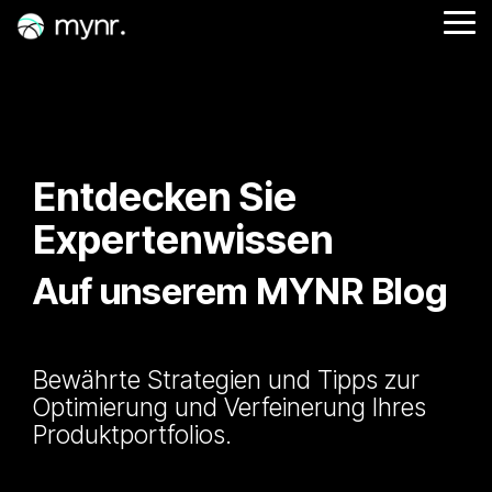
Skip
Tog
to
Me
the
main
content.
Entdecken Sie
Expertenwissen
Auf unserem MYNR Blog
Bewährte Strategien und Tipps zur
Optimierung und Verfeinerung Ihres
Produktportfolios.